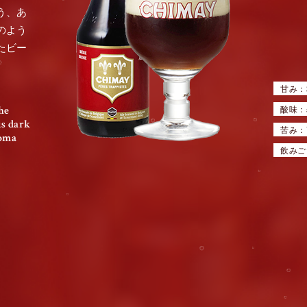
う、あ
のよう
たビー
甘み：
he
酸味：
is dark
苦み：
roma
飲みご