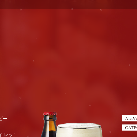
ビー
Alc.V
CATE
 レッ