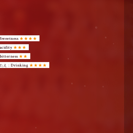
© C
o
g
h
2
A
P
N
E
C
o
L
t
d
Ri
R
e
v
e
Sweetness
★ ★ ★ ★
acidity
★ ★ ★
bitterness
★ ★
Drinking
たえ：
★ ★ ★ ★