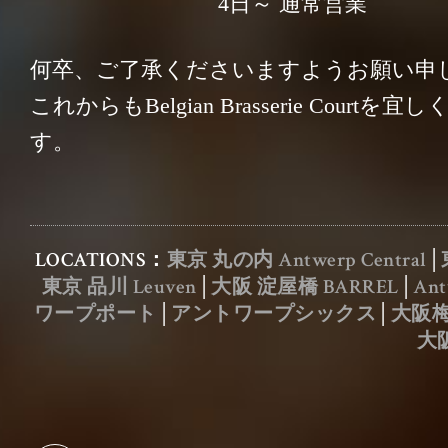
4日～ 通常営業
何卒、ご了承くださいますようお願い申
Leuven
Antwerp
これからもBelgian Brasserie Court
東京 品川
東京 溜池山王
す。
LOCATIONS：
東京 丸の内 Antwerp Central
│
OSAKA
東京 品川 Leuven
│
大阪 淀屋橋 BARREL
│
Ant
ワープポート
│
アントワープシックス
│
大阪
大阪