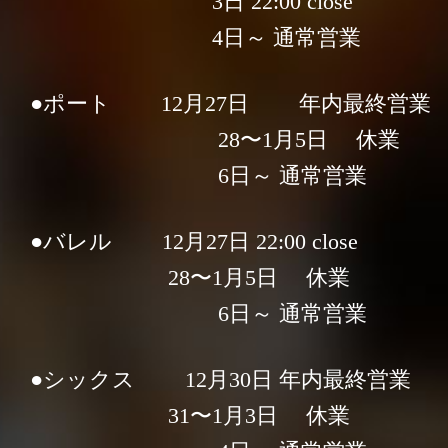
3日 22:00 close
4日～ 通常営業
OUR LOCATIONS
●ポート 12月27日 年内最終営業
TOKYO
28〜1月5日 休業
6日～ 通常営業
●バレル 12月27日 22:00 close
28〜1月5日 休業
6日～ 通常営業
Antwerp Central
Gent
東京 丸の内
東京 大手町
●シックス 12月30日 年内最終営業
31〜1月3日 休業