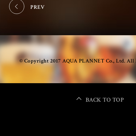
PREV
Antwerp Six
BARREL
大阪 梅田
大阪 淀屋橋
© Copyright 2017 AQUA PLANNET Co., Ltd. All 
STUDIO RENTAL
BACK TO TOP