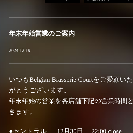
BELGIAN BEER
DRINK
年末年始営業のご案内
FOOD
2024.12.19
PARTY
いつもBelgian Brasserie Courtをご
がとうございます。
INFORMATION
年末年始の営業を各店舗下記の営業時間
きます。
Facebook
●セントラル 12月30日 22:00 close