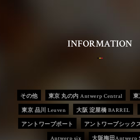
Belgian Brasserie Court
ベルジアンブラッスリーコート
INFORMATION
HOME
OUR LOCATIONS
その他
東京 丸の内 Antwerp Central
東
東京 品川 Leuven
大阪 淀屋橋 BARREL
BBC CONCEPT
アントワープポート
アントワープシック
Antwerp six
大阪梅田Antwerp S