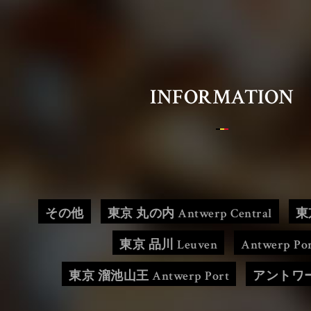
Belgian Brasserie Court
ベルジアンブラッスリーコート
INFORMATION
HOME
OUR LOCATIONS
その他
東京 丸の内 Antwerp Central
東
東京 品川 Leuven
Antwerp Po
BBC CONCEPT
東京 溜池山王 Antwerp Port
アントワ