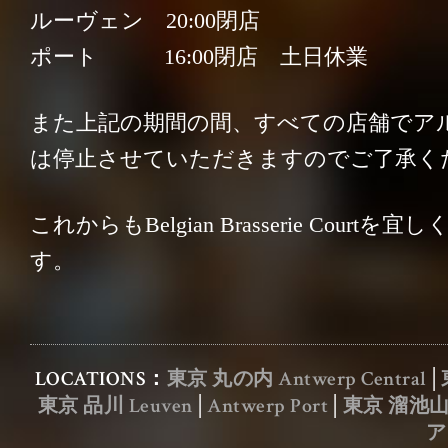
ルーヴェン 20:00閉店
ポート 16:00閉店 土日休業
また上記の期間の間、すべての店舗でア
は停止させていただきますのでご了承く
これからもBelgian Brasserie Court
会社概要
／
お問い合わせ
／
す。
採用情報
／
プライバシーポリシー
LOCATIONS：
東京 丸の内 Antwerp Central
│
東京 品川 Leuven
│
Antwerp Port
│
東京 溜池山王 
ア