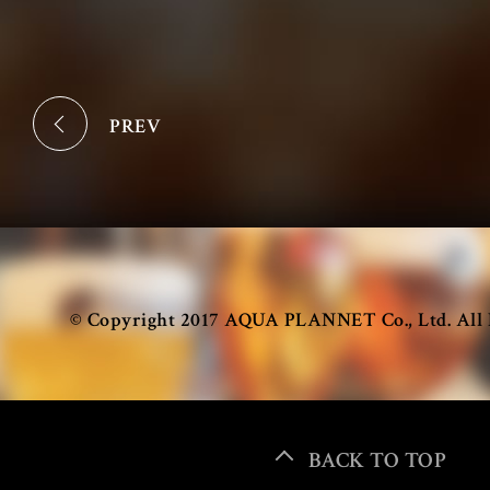
OUR LOCATIONS
PREV
TOKYO
© Copyright 2017 AQUA PLANNET Co., Ltd. All 
Antwerp Central
Gent
東京 丸の内
東京 大手町
BACK TO TOP