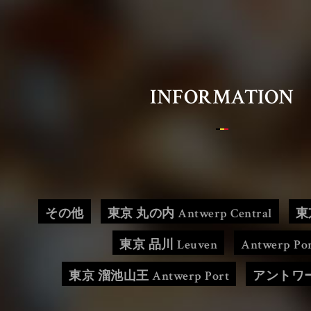
Belgian Brasserie Court
ベルジアンブラッスリーコート
INFORMATION
HOME
OUR LOCATIONS
その他
東京 丸の内 Antwerp Central
東
東京 品川 Leuven
Antwerp Po
BBC CONCEPT
東京 溜池山王 Antwerp Port
アントワ