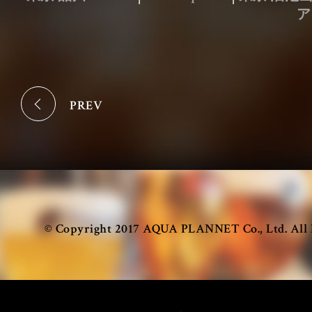
ア
OUR LOCATIONS
TOKYO
PREV
© Copyright 2017 AQUA PLANNET Co., Ltd. All 
Antwerp Central
Gent
東京 丸の内
東京 大手町