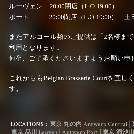
ルーヴェン 20:00閉店（L.O 19:00）
ポート 20:00閉店（L.O 19:00） 
またアルコール類のご提供は「2名様まで
利用となります。
何卒、ご了承くださいますようお願い申
会社概要
／
お問い合わせ
／
これからもBelgian Brasserie Court
す。
採用情報
／
プライバシーポリシー
LOCATIONS：
東京 丸の内 Antwerp Central
│
東京 品川 Leuven
│
Antwerp Port
│
東京 溜池山王 