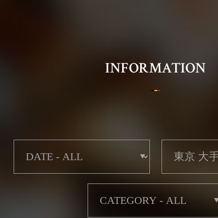
Belgian Brasserie Court
ベルジアンブラッスリーコート
INFORMATION
HOME
OUR LOCATIONS
BBC CONCEPT