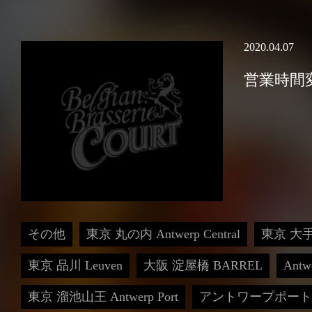
BELGIAN BEER
2020.04.07
DRINK
営業時間
FOOD
PARTY
INFORMATION
その他
東京 丸の内 Antwerp Central
東京 大手
東京 品川 Leuven
大阪 淀屋橋 BARREL
Antwe
Facebook
東京 溜池山王 Antwerp Port
アントワープポート