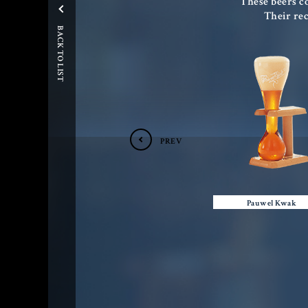
These beers co
BBC CONCEPT
Their rec
BACK TO LIST
BELGIAN BEER
DRINK
FOOD
PARTY
INFORMATION
PREV
Facebook
Patrasche
Pauwel Kwak