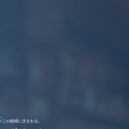
ONS
SAKA
Leuven
東京 品川
。
がこの範疇に含まれる。