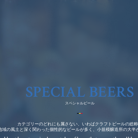
e
STUDIO RENTAL
OUR LOCATI
ALL
TOKYO
O
TOKYO
SPECIAL BEERS
Antwerp Central
Gent
スペシャルビール
東京 丸の内
東京 大手町
カテゴリーのどれにも属さない、いわばクラフトビールの総称
地域の風土と深く関わった個性的なビールが多く、小規模醸造所の大半