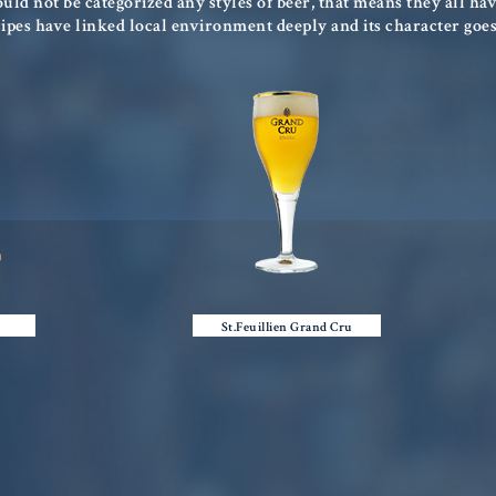
uld not be categorized any styles of beer, that means they all hav
Antwerp Port
ipes have linked local environment deeply and its character goes
東京 溜池山王
OSAKA
Antwerp Six
BARREL
St.Feuillien Grand Cru
大阪 梅田
大阪 淀屋橋