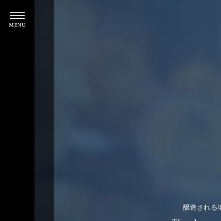
Belgian
Brasserie
Belgian
Court
Belgian Brasserie Court
MENU
Brasseri
（ベルジアンブラッスリーコート）
Court
HOME
醸造される
OUR LOCATIONS