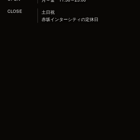
CLOSE
土日祝
赤坂インターシティ
の定休日
CONCEPT
2017年9月オープン。
店名は欧州3大港湾の一角を占めるベルギーのアン
トワープ港に由来。
「港町の賑わい。世界各地から集まる人々がたのし