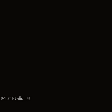
8-1
アトレ品川
4F